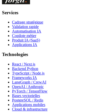
Services
Cadrage stratégique
Validation rapide
Automatisation IA
Copilote métier
Produit IA (SaaS)
Applications IA
Technologies
React / Next.js
Backend Python
TypeScript / Node.js
Frameworks IA
LangGraph / CrewAI
OpenAI / Anthropic
PyTorch / TensorFlow
Bases vectorielles
PostgreSQL / Redis
Applications mobiles
Cloud & infrastructure