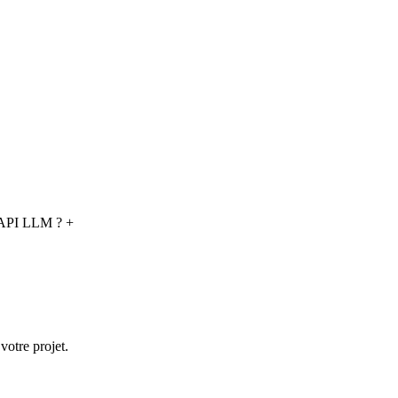
e API LLM ?
+
otre projet.