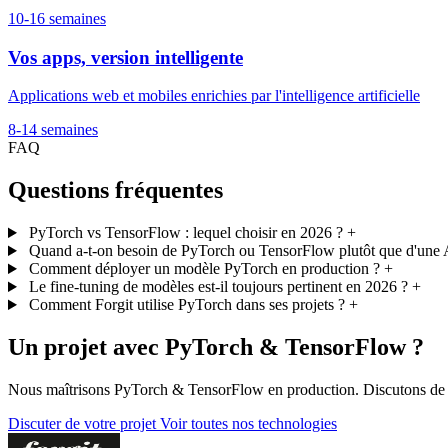
10-16 semaines
Vos apps, version intelligente
Applications web et mobiles enrichies par l'intelligence artificielle
8-14 semaines
FAQ
Questions
fréquentes
PyTorch vs TensorFlow : lequel choisir en 2026 ?
+
Quand a-t-on besoin de PyTorch ou TensorFlow plutôt que d'un
Comment déployer un modèle PyTorch en production ?
+
Le fine-tuning de modèles est-il toujours pertinent en 2026 ?
+
Comment Forgit utilise PyTorch dans ses projets ?
+
Un projet avec PyTorch & TensorFlow ?
Nous maîtrisons PyTorch & TensorFlow en production. Discutons de v
Discuter de votre projet
Voir toutes nos technologies