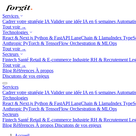
Services
Cadrer votre stratégie IA
Valider une idée IA en 6 semaines
Automatis
Tout voir →
Technologies
React & Next.js
Python & FastAPI
LangChain & LlamaIndex
TypeSc
Anthropic
PyTorch & TensorFlow
Orchestration & MLOps
Tout voir →
Secteurs
Fintech
Santé
Retail & E-commerce
Industrie
RH & Recrutement
Leg
Tout voir →
Blog
Références
À propos
Discutons de vos enjeux
Services
Cadrer votre stratégie IA
Valider une idée IA en 6 semaines
Automatis
Technologies
React & Next.js
Python & FastAPI
LangChain & LlamaIndex
TypeSc
Anthropic
PyTorch & TensorFlow
Orchestration & MLOps
Secteurs
Fintech
Santé
Retail & E-commerce
Industrie
RH & Recrutement
Leg
Blog
Références
À propos
Discutons de vos enjeux
Accueil