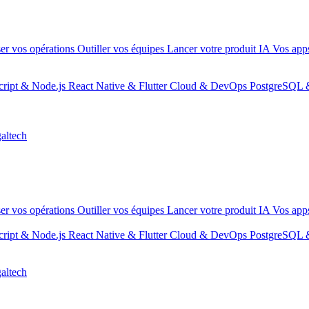
er vos opérations
Outiller vos équipes
Lancer votre produit IA
Vos apps
ript & Node.js
React Native & Flutter
Cloud & DevOps
PostgreSQL 
altech
er vos opérations
Outiller vos équipes
Lancer votre produit IA
Vos apps
ript & Node.js
React Native & Flutter
Cloud & DevOps
PostgreSQL 
altech