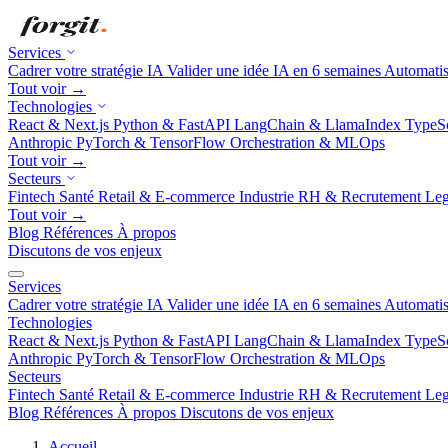
Services
Cadrer votre stratégie IA
Valider une idée IA en 6 semaines
Automatis
Tout voir →
Technologies
React & Next.js
Python & FastAPI
LangChain & LlamaIndex
TypeSc
Anthropic
PyTorch & TensorFlow
Orchestration & MLOps
Tout voir →
Secteurs
Fintech
Santé
Retail & E-commerce
Industrie
RH & Recrutement
Leg
Tout voir →
Blog
Références
À propos
Discutons de vos enjeux
Services
Cadrer votre stratégie IA
Valider une idée IA en 6 semaines
Automatis
Technologies
React & Next.js
Python & FastAPI
LangChain & LlamaIndex
TypeSc
Anthropic
PyTorch & TensorFlow
Orchestration & MLOps
Secteurs
Fintech
Santé
Retail & E-commerce
Industrie
RH & Recrutement
Leg
Blog
Références
À propos
Discutons de vos enjeux
Accueil