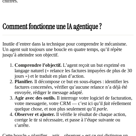
chiffrés.
Comment fonctionne une IA agentique ?
Inutile d’entrer dans la technique pour comprendre le mécanisme.
Un agent suit toujours une boucle en quatre temps, qu’il répète
jusqu’à atteindre son objectif.
Comprendre l’objectif.
L’agent reçoit un but exprimé en
langage naturel (« relance les factures impayées de plus de 30
jours ») et le traduit en plan d’action.
Planifier.
Il décompose ce but en sous-étapes : identifier les
factures concernées, vérifier qu’aucune relance n’a déjà été
envoyée, rédiger le message adapté.
Agir avec des outils.
Il interroge votre logiciel de facturation,
votre messagerie, votre CRM — c’est ici qu’il
fait
réellement
quelque chose, et non plus seulement qu’il
parle
.
Observer et ajuster.
Il vérifie le résultat de chaque action,
corrige le tir si nécessaire, et passe à l’étape suivante ou
s’arrête.
Cette boucle « planifier – agir – observer » est ce qui distingue un