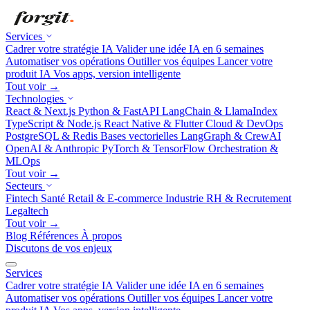
Services
Cadrer votre stratégie IA
Valider une idée IA en 6 semaines
Automatiser vos opérations
Outiller vos équipes
Lancer votre
produit IA
Vos apps, version intelligente
Tout voir →
Technologies
React & Next.js
Python & FastAPI
LangChain & LlamaIndex
TypeScript & Node.js
React Native & Flutter
Cloud & DevOps
PostgreSQL & Redis
Bases vectorielles
LangGraph & CrewAI
OpenAI & Anthropic
PyTorch & TensorFlow
Orchestration &
MLOps
Tout voir →
Secteurs
Fintech
Santé
Retail & E-commerce
Industrie
RH & Recrutement
Legaltech
Tout voir →
Blog
Références
À propos
Discutons de vos enjeux
Services
Cadrer votre stratégie IA
Valider une idée IA en 6 semaines
Automatiser vos opérations
Outiller vos équipes
Lancer votre