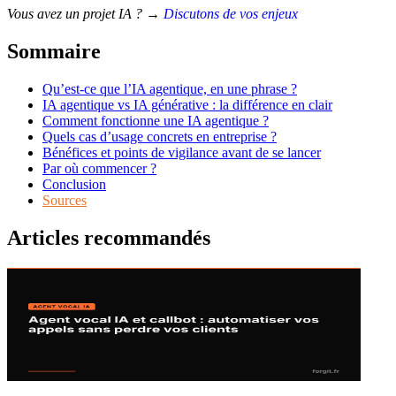
Vous avez un projet IA ? →
Discutons de vos enjeux
Sommaire
Qu’est-ce que l’IA agentique, en une phrase ?
IA agentique vs IA générative : la différence en clair
Comment fonctionne une IA agentique ?
Quels cas d’usage concrets en entreprise ?
Bénéfices et points de vigilance avant de se lancer
Par où commencer ?
Conclusion
Sources
Articles
recommandés