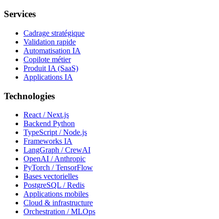
Services
Cadrage stratégique
Validation rapide
Automatisation IA
Copilote métier
Produit IA (SaaS)
Applications IA
Technologies
React / Next.js
Backend Python
TypeScript / Node.js
Frameworks IA
LangGraph / CrewAI
OpenAI / Anthropic
PyTorch / TensorFlow
Bases vectorielles
PostgreSQL / Redis
Applications mobiles
Cloud & infrastructure
Orchestration / MLOps