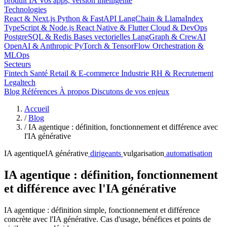
produit IA
Vos apps, version intelligente
Technologies
React & Next.js
Python & FastAPI
LangChain & LlamaIndex
TypeScript & Node.js
React Native & Flutter
Cloud & DevOps
PostgreSQL & Redis
Bases vectorielles
LangGraph & CrewAI
OpenAI & Anthropic
PyTorch & TensorFlow
Orchestration &
MLOps
Secteurs
Fintech
Santé
Retail & E-commerce
Industrie
RH & Recrutement
Legaltech
Blog
Références
À propos
Discutons de vos enjeux
Accueil
/
Blog
/
IA agentique : définition, fonctionnement et différence avec
l'IA générative
IA agentique
IA générative
dirigeants
vulgarisation
automatisation
IA agentique : définition, fonctionnement
et différence avec l'IA générative
IA agentique : définition simple, fonctionnement et différence
concrète avec l'IA générative. Cas d'usage, bénéfices et points de