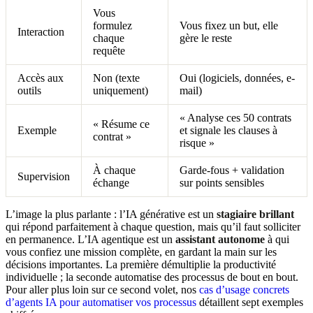
Vous
formulez
Vous fixez un but, elle
Interaction
chaque
gère le reste
requête
Accès aux
Non (texte
Oui (logiciels, données, e-
outils
uniquement)
mail)
« Analyse ces 50 contrats
« Résume ce
Exemple
et signale les clauses à
contrat »
risque »
À chaque
Garde-fous + validation
Supervision
échange
sur points sensibles
L’image la plus parlante : l’IA générative est un
stagiaire brillant
qui répond parfaitement à chaque question, mais qu’il faut solliciter
en permanence. L’IA agentique est un
assistant autonome
à qui
vous confiez une mission complète, en gardant la main sur les
décisions importantes. La première démultiplie la productivité
individuelle ; la seconde automatise des processus de bout en bout.
Pour aller plus loin sur ce second volet, nos
cas d’usage concrets
d’agents IA pour automatiser vos processus
détaillent sept exemples