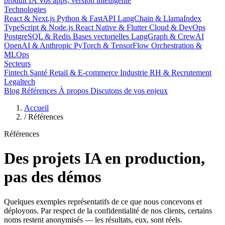
produit IA
Vos apps, version intelligente
Technologies
React & Next.js
Python & FastAPI
LangChain & LlamaIndex
TypeScript & Node.js
React Native & Flutter
Cloud & DevOps
PostgreSQL & Redis
Bases vectorielles
LangGraph & CrewAI
OpenAI & Anthropic
PyTorch & TensorFlow
Orchestration &
MLOps
Secteurs
Fintech
Santé
Retail & E-commerce
Industrie
RH & Recrutement
Legaltech
Blog
Références
À propos
Discutons de vos enjeux
Accueil
/
Références
Références
Des projets IA
en production
,
pas des démos
Quelques exemples représentatifs de ce que nous concevons et
déployons. Par respect de la confidentialité de nos clients, certains
noms restent anonymisés — les résultats, eux, sont réels.