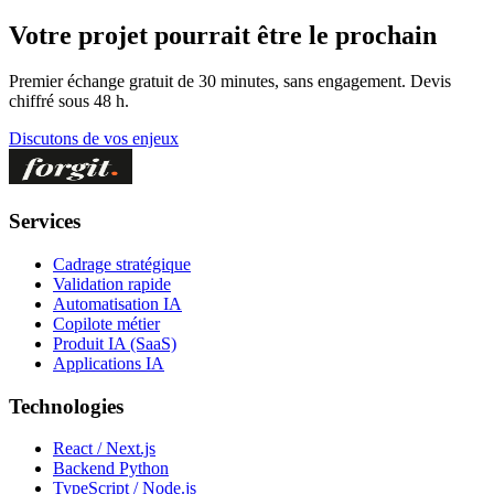
Votre projet pourrait être le prochain
Premier échange gratuit de 30 minutes, sans engagement. Devis
chiffré sous 48 h.
Discutons de vos enjeux
Services
Cadrage stratégique
Validation rapide
Automatisation IA
Copilote métier
Produit IA (SaaS)
Applications IA
Technologies
React / Next.js
Backend Python
TypeScript / Node.js