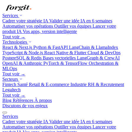
Services
Cadrer votre stratégie IA
Valider une idée IA en 6 semaines
Automatiser vos opérations
Outiller vos équipes
Lancer votre
produit IA
Vos apps, version intelligente
Tout voir →
Technologies
React & Next.js
Python & FastAPI
LangChain & LlamaIndex
TypeScript & Node.js
React Native & Flutter
Cloud & DevOps
PostgreSQL & Redis
Bases vectorielles
LangGraph & CrewAI
OpenAI & Anthropic
PyTorch & TensorFlow
Orchestration &
MLOps
Tout voir →
Secteurs
Fintech
Santé
Retail & E-commerce
Industrie
RH & Recrutement
Legaltech
Tout voir →
Blog
Références
À propos
Discutons de vos enjeux
Services
Cadrer votre stratégie IA
Valider une idée IA en 6 semaines
Automatiser vos opérations
Outiller vos équipes
Lancer votre