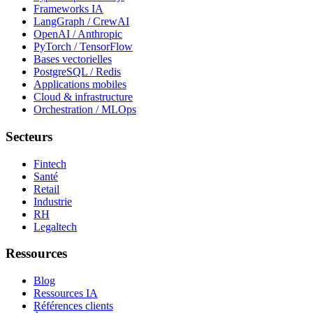
Frameworks IA
LangGraph / CrewAI
OpenAI / Anthropic
PyTorch / TensorFlow
Bases vectorielles
PostgreSQL / Redis
Applications mobiles
Cloud & infrastructure
Orchestration / MLOps
Secteurs
Fintech
Santé
Retail
Industrie
RH
Legaltech
Ressources
Blog
Ressources IA
Références clients