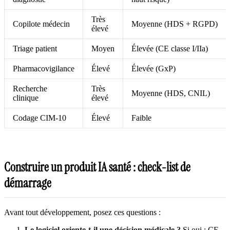
Très
Copilote médecin
Moyenne (HDS + RGPD)
élevé
Triage patient
Moyen
Élevée (CE classe I/IIa)
Pharmacovigilance
Élevé
Élevée (GxP)
Recherche
Très
Moyenne (HDS, CNIL)
clinique
élevé
Codage CIM-10
Élevé
Faible
Construire un produit IA santé : check-list de
démarrage
Avant tout développement, posez ces questions :
Le logiciel oriente-t-il une décision médicale ?
Si oui : CE