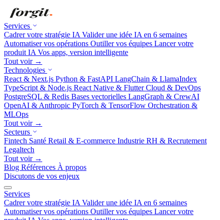
Services
Cadrer votre stratégie IA
Valider une idée IA en 6 semaines
Automatiser vos opérations
Outiller vos équipes
Lancer votre
produit IA
Vos apps, version intelligente
Tout voir →
Technologies
React & Next.js
Python & FastAPI
LangChain & LlamaIndex
TypeScript & Node.js
React Native & Flutter
Cloud & DevOps
PostgreSQL & Redis
Bases vectorielles
LangGraph & CrewAI
OpenAI & Anthropic
PyTorch & TensorFlow
Orchestration &
MLOps
Tout voir →
Secteurs
Fintech
Santé
Retail & E-commerce
Industrie
RH & Recrutement
Legaltech
Tout voir →
Blog
Références
À propos
Discutons de vos enjeux
Services
Cadrer votre stratégie IA
Valider une idée IA en 6 semaines
Automatiser vos opérations
Outiller vos équipes
Lancer votre