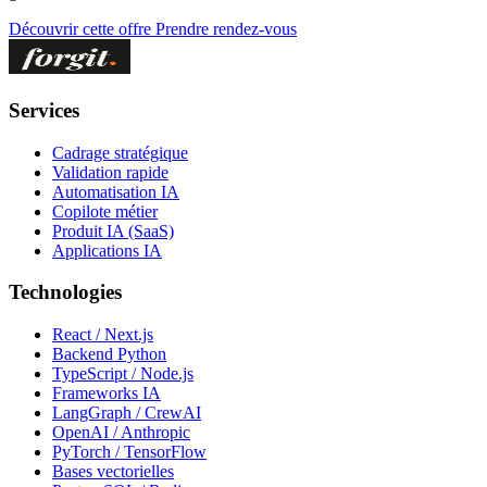
Découvrir cette offre
Prendre rendez-vous
Services
Cadrage stratégique
Validation rapide
Automatisation IA
Copilote métier
Produit IA (SaaS)
Applications IA
Technologies
React / Next.js
Backend Python
TypeScript / Node.js
Frameworks IA
LangGraph / CrewAI
OpenAI / Anthropic
PyTorch / TensorFlow
Bases vectorielles