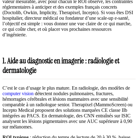
valeur mesurable, avec pour chacun le ROI observé, les contraintes
réglementaires à anticiper et des exemples français concrets
(Doctolib, Owkin, Implicity, Therapixel, Incepto). Si vous êtes DSI
hospitalier, directeur médical ou fondateur d’une scale-up e-santé,
l’objectif est simple : vous donner une vue claire de ce qui marche,
ce qui coûte cher, et où placer vos prochaines ressources
d’ingénierie.
1. Aide au diagnostic en imagerie : radiologie et
dermatologie
C’est le cas d’usage le plus mature. En radiologie, des modèles de
computer vision
détectent nodules pulmonaires, fractures,
hémorragies cérébrales et lésions mammaires avec une sensibilité
comparable à un radiologue senior. Therapixel (MammoScreen) ou
Incepto Medical proposent des solutions marquées CE classe IIb
intégrées au PACS. En dermatologie, des CNN entraînés sur ISIC
analysent les lésions pigmentaires avec une AUC supérieure à 0,90
sur mélanomes.
ROI typique
: réduction du temps de lecture de 20 à 30 %, baisse