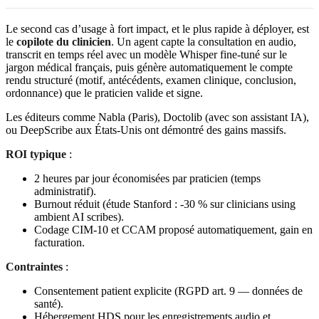
Le second cas d’usage à fort impact, et le plus rapide à déployer, est
le
copilote du clinicien
. Un agent capte la consultation en audio,
transcrit en temps réel avec un modèle Whisper fine-tuné sur le
jargon médical français, puis génère automatiquement le compte
rendu structuré (motif, antécédents, examen clinique, conclusion,
ordonnance) que le praticien valide et signe.
Les éditeurs comme Nabla (Paris), Doctolib (avec son assistant IA),
ou DeepScribe aux États-Unis ont démontré des gains massifs.
ROI typique
:
2 heures par jour économisées par praticien (temps
administratif).
Burnout réduit (étude Stanford : -30 % sur clinicians using
ambient AI scribes).
Codage CIM-10 et CCAM proposé automatiquement, gain en
facturation.
Contraintes
:
Consentement patient explicite (RGPD art. 9 — données de
santé).
Hébergement HDS pour les enregistrements audio et