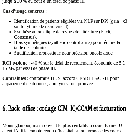
jusqu’à 30 % du coût d’un essai de phase III.
Cas d’usage concrets
:
Identification de patients éligibles via NLP sur DPI (gain : x3
sur le rythme de recrutement).
Synthèse automatique de revues de littérature (Elicit,
Consensus).
Bras synthétiques (synthetic control arms) pour réduire la
taille des cohortes.
Stratification pronostique pour précision oncologique.
ROI typique
: -40 % sur le délai de recrutement, économie de 5 à
15 M€ par essai de phase III.
Contraintes
: conformité HDS, accord CESREES/CNIL pour
appariement de données, anonymisation prouvée.
6. Back-office : codage CIM-10/CCAM et facturation
Moins glamour, mais souvent le
plus rentable à court terme
. Un
agent IA lit le compte rendu d’hospitalisation, propose les codes