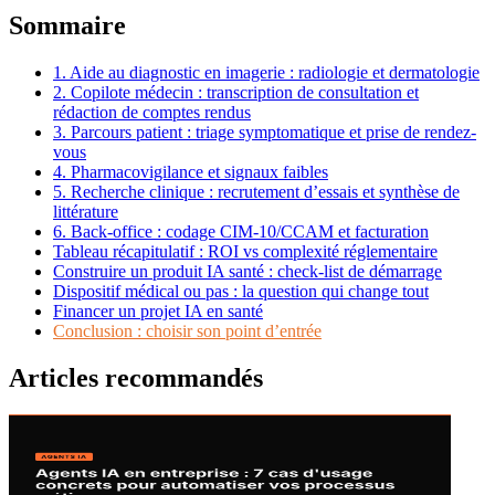
Sommaire
1. Aide au diagnostic en imagerie : radiologie et dermatologie
2. Copilote médecin : transcription de consultation et
rédaction de comptes rendus
3. Parcours patient : triage symptomatique et prise de rendez-
vous
4. Pharmacovigilance et signaux faibles
5. Recherche clinique : recrutement d’essais et synthèse de
littérature
6. Back-office : codage CIM-10/CCAM et facturation
Tableau récapitulatif : ROI vs complexité réglementaire
Construire un produit IA santé : check-list de démarrage
Dispositif médical ou pas : la question qui change tout
Financer un projet IA en santé
Conclusion : choisir son point d’entrée
Articles
recommandés