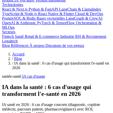
produit IA
Vos apps, version intelligente
Technologies
React & Next.js
Python & FastAPI
LangChain & LlamaIndex
TypeScript & Node.js
React Native & Flutter
Cloud & DevOps
PostgreSQL & Redis
Bases vectorielles
LangGraph & CrewAI
OpenAI & Anthropic
PyTorch & TensorFlow
Orchestration &
MLOps
Secteurs
Fintech
Santé
Retail & E-commerce
Industrie
RH & Recrutement
Legaltech
Blog
Références
À propos
Discutons de vos enjeux
Accueil
/
Blog
/
IA dans la santé : 6 cas d'usage qui transforment l'e-santé en
2026
santé
e-santé
IA
cas d'usage
IA dans la santé : 6 cas d'usage qui
transforment l'e-santé en 2026
IA santé en 2026 : 6 cas d'usage concrets (diagnostic, copilote
médecin, parcours patient, pharmacovigilance) avec ROI,