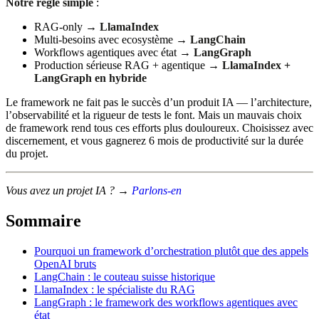
Notre règle simple
:
RAG-only →
LlamaIndex
Multi-besoins avec ecosystème →
LangChain
Workflows agentiques avec état →
LangGraph
Production sérieuse RAG + agentique →
LlamaIndex +
LangGraph en hybride
Le framework ne fait pas le succès d’un produit IA — l’architecture,
l’observabilité et la rigueur de tests le font. Mais un mauvais choix
de framework rend tous ces efforts plus douloureux. Choisissez avec
discernement, et vous gagnerez 6 mois de productivité sur la durée
du projet.
Vous avez un projet IA ? →
Parlons-en
Sommaire
Pourquoi un framework d’orchestration plutôt que des appels
OpenAI bruts
LangChain : le couteau suisse historique
LlamaIndex : le spécialiste du RAG
LangGraph : le framework des workflows agentiques avec
état