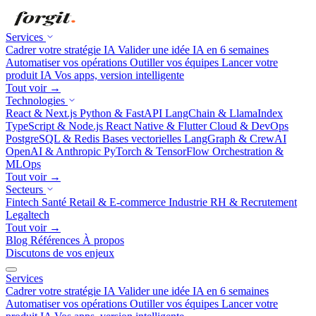
Services
Cadrer votre stratégie IA
Valider une idée IA en 6 semaines
Automatiser vos opérations
Outiller vos équipes
Lancer votre
produit IA
Vos apps, version intelligente
Tout voir →
Technologies
React & Next.js
Python & FastAPI
LangChain & LlamaIndex
TypeScript & Node.js
React Native & Flutter
Cloud & DevOps
PostgreSQL & Redis
Bases vectorielles
LangGraph & CrewAI
OpenAI & Anthropic
PyTorch & TensorFlow
Orchestration &
MLOps
Tout voir →
Secteurs
Fintech
Santé
Retail & E-commerce
Industrie
RH & Recrutement
Legaltech
Tout voir →
Blog
Références
À propos
Discutons de vos enjeux
Services
Cadrer votre stratégie IA
Valider une idée IA en 6 semaines
Automatiser vos opérations
Outiller vos équipes
Lancer votre