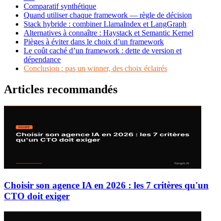
Comparatif synthétique
Quand utiliser chaque framework — règle de décision
Stack hybride : combiner LlamaIndex et LangGraph
Alternatives à connaître : Haystack et Semantic Kernel
Pièges à éviter dans le choix d’un framework
Le coût caché d’un framework : dette de version et
dépendance
Conclusion : pas un winner, des choix éclairés
Articles
recommandés
Choisir son agence IA en 2026 : les 7 critères qu'un
CTO doit exiger