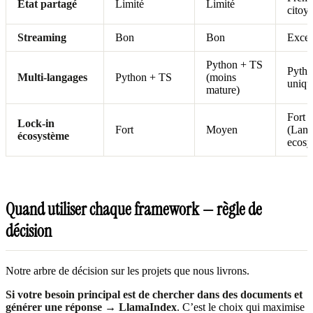
État partagé
Limité
Limité
citoy
Streaming
Bon
Bon
Excel
Python + TS
Pyth
Multi-langages
Python + TS
(moins
uniqu
mature)
Fort
Lock-in
Fort
Moyen
(Lan
écosystème
ecosy
Quand utiliser chaque framework — règle de
décision
Notre arbre de décision sur les projets que nous livrons.
Si votre besoin principal est de chercher dans des documents et
générer une réponse
→
LlamaIndex
. C’est le choix qui maximise