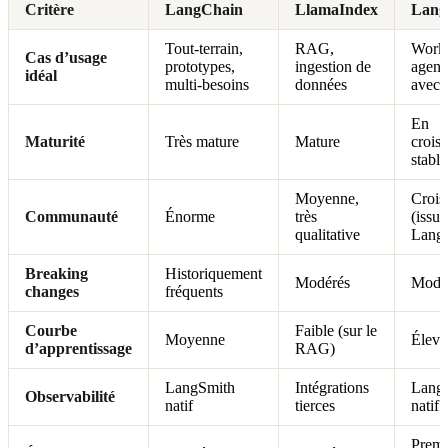
Critère
LangChain
LlamaIndex
Lang
Tout-terrain,
RAG,
Work
Cas d’usage
prototypes,
ingestion de
agent
idéal
multi-besoins
données
avec é
En
Maturité
Très mature
Mature
crois
stable
Moyenne,
Crois
Communauté
Énorme
très
(issue
qualitative
Lang
Breaking
Historiquement
Modérés
Modé
changes
fréquents
Courbe
Faible (sur le
Moyenne
Élevé
d’apprentissage
RAG)
LangSmith
Intégrations
Lang
Observabilité
natif
tierces
natif
Premi