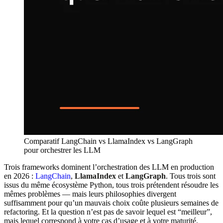
Comparatif LangChain vs LlamaIndex vs LangGraph
pour orchestrer les LLM
Trois frameworks dominent l’orchestration des LLM en production
en 2026 :
LangChain
,
LlamaIndex
et
LangGraph
. Tous trois sont
issus du même écosystème Python, tous trois prétendent résoudre les
mêmes problèmes — mais leurs philosophies divergent
suffisamment pour qu’un mauvais choix coûte plusieurs semaines de
refactoring. Et la question n’est pas de savoir lequel est “meilleur”,
mais lequel correspond à votre cas d’usage et à votre maturité.