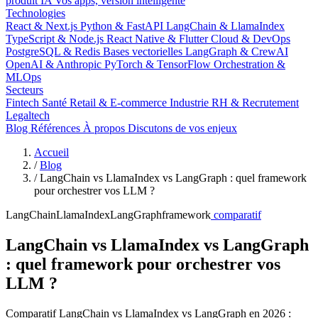
produit IA
Vos apps, version intelligente
Technologies
React & Next.js
Python & FastAPI
LangChain & LlamaIndex
TypeScript & Node.js
React Native & Flutter
Cloud & DevOps
PostgreSQL & Redis
Bases vectorielles
LangGraph & CrewAI
OpenAI & Anthropic
PyTorch & TensorFlow
Orchestration &
MLOps
Secteurs
Fintech
Santé
Retail & E-commerce
Industrie
RH & Recrutement
Legaltech
Blog
Références
À propos
Discutons de vos enjeux
Accueil
/
Blog
/
LangChain vs LlamaIndex vs LangGraph : quel framework
pour orchestrer vos LLM ?
LangChain
LlamaIndex
LangGraph
framework
comparatif
LangChain vs LlamaIndex vs LangGraph
: quel framework pour orchestrer vos
LLM ?
Comparatif LangChain vs LlamaIndex vs LangGraph en 2026 :